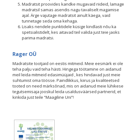
Madratsit proovides kandke mugavaid riideid, lamage
madratsil samas asendis nagu tavaliselt magamise
ajal. Ärge vajutage madratsit ainult käega, vaid
tunnetage seda oma kehaga.
Lisaks nendele punktidele küsige kindlasti nõu ka
spetsialistidelt, kes aitavad teil valida just teie jaoks
parima madratsi.
Rager OÜ
Madratsite tootjaid on eestis mitmeid. Meie eesmärk ei ole
teha palju vaid teha hästi. Hingega töötamine on aidanud
meil leida mitmeid edasimüüjaid , kes hindavad just meie
suhtumist oma töösse. Paindlikkus, kiirus ja kvaliteetsed
tooted on need märksõnad, mis on aidanud meie lühikese
tegutsemisaja jooskul leida usaldusväärsed partnerid, et
kinkida just teile “Maagiline Uni”!