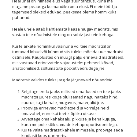
Heal unel on inimese elus väga suur tähtsus, kuna me
magame peaaegu kolmandiku oma elust. Et meie tööd ja
tegemised oleksid edukad, peaksime olema hommikuks
puhanud.
Heale unele aitab kahtlemata kaasa mugav madrats, mis
vastab teie nõudmistele ning on sobiv just teie kehaga.
Kui te ärkate hommikul väsinuna või teie madratsil on
tuntavad lohud või kühmud siis tuleks mõelda uue madratsi
ostmisele. Kauplustes on müügil palju erinevaid madratseid,
mis vastavad erinevatele vajadustele: pehmed, kõvad,
anatoomilised, sõltumatute pocket vedrudega jne.
Madratsit valides tuleks järgida järgnevaid nõuandeid:
Selgitage enda jaoks millised omadused on teie jaoks
madratsi juures kõige olulisemad nagu näiteks hind,
suurus, tugi kehale, mugavus, materjalid jne.
Proovige erinevaid madratseid ja võrrelge neid
omavahel, enne kui teete lõpliku otsuse.
Arvestage oma kehakaalu, pikkuse ja keha kujuga,
kuna me pole kõik samade kehaproportisoonidega.
Kui te valite madratsit kahele inimesele, proovige seda
kindlasti koos partneriga.